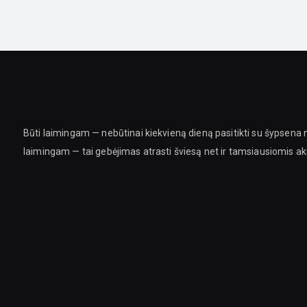
Būti laimingam — nebūtinai kiekvieną dieną pasitikti su šypsena n
laimingam — tai gebėjimas atrasti šviesą net ir tamsiausiomis a