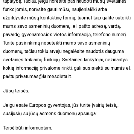
tapatybę. Tačiau, jeigu norėsite pasinaudoti mūsų svetainės
funkcijomis, norėsite gauti mūsų naujienlaiškį arba
užpildysite mūsų kontaktinę formą, tuomet taip galite suteikti
mums savo asmeninių duomenų: el. pašto adresą, vardą,
pavardę, gyvenamosios vietos informaciją, telefono numerį.
Turite pasirinkimą nesuteikti mums savo asmeninių
duomenų, tačiau tokiu atveju negalėsite naudotis dauguma
svetainės teikiamų funkcijų. Svetainės lankytojai, nežinantys,
kokią informaciją privalome rinkti, gali susisiekti su mumis el.
paštu privatumas@laimesdieta.lt.
Jūsų teisės:
Jeigu esate Europos gyventojas, jūs turite įvairių teisių,
susijusių su jūsų asmens duomenų apsauga:
Teisė būti informuotam.