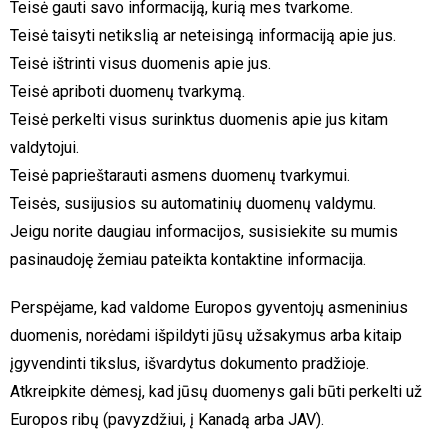
Teisė gauti savo informaciją, kurią mes tvarkome.
Teisė taisyti netikslią ar neteisingą informaciją apie jus.
Teisė ištrinti visus duomenis apie jus.
Teisė apriboti duomenų tvarkymą.
Teisė perkelti visus surinktus duomenis apie jus kitam
valdytojui.
Teisė paprieštarauti asmens duomenų tvarkymui.
Teisės, susijusios su automatinių duomenų valdymu.
Jeigu norite daugiau informacijos, susisiekite su mumis
pasinaudoję žemiau pateikta kontaktine informacija.
Perspėjame, kad valdome Europos gyventojų asmeninius
duomenis, norėdami išpildyti jūsų užsakymus arba kitaip
įgyvendinti tikslus, išvardytus dokumento pradžioje.
Atkreipkite dėmesį, kad jūsų duomenys gali būti perkelti už
Europos ribų (pavyzdžiui, į Kanadą arba JAV).