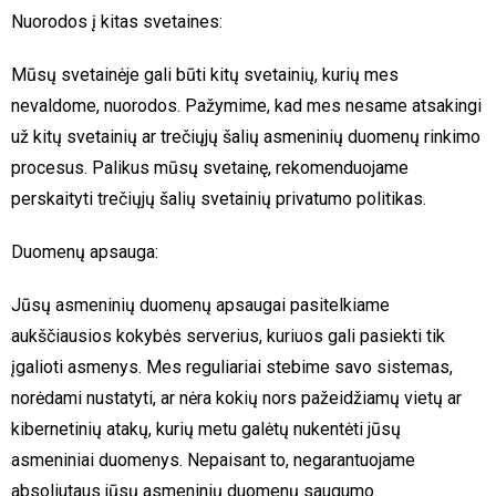
Nuorodos į kitas svetaines:
Mūsų svetainėje gali būti kitų svetainių, kurių mes
nevaldome, nuorodos. Pažymime, kad mes nesame atsakingi
už kitų svetainių ar trečiųjų šalių asmeninių duomenų rinkimo
procesus. Palikus mūsų svetainę, rekomenduojame
perskaityti trečiųjų šalių svetainių privatumo politikas.
Duomenų apsauga:
Jūsų asmeninių duomenų apsaugai pasitelkiame
aukščiausios kokybės serverius, kuriuos gali pasiekti tik
įgalioti asmenys. Mes reguliariai stebime savo sistemas,
norėdami nustatyti, ar nėra kokių nors pažeidžiamų vietų ar
kibernetinių atakų, kurių metu galėtų nukentėti jūsų
asmeniniai duomenys. Nepaisant to, negarantuojame
absoliutaus jūsų asmeninių duomenų saugumo.