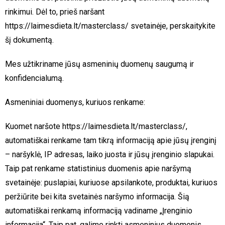
rinkimui. Dėl to, prieš naršant
https://laimesdieta.lt/masterclass/ svetainėje, perskaitykite
šį dokumentą.
Mes užtikriname jūsų asmeninių duomenų saugumą ir
konfidencialumą.
Asmeniniai duomenys, kuriuos renkame:
Kuomet naršote https://laimesdieta.lt/masterclass/,
automatiškai renkame tam tikrą informaciją apie jūsų įrenginį
– naršyklė, IP adresas, laiko juosta ir jūsų įrenginio slapukai.
Taip pat renkame statistinius duomenis apie naršymą
svetainėje: puslapiai, kuriuose apsilankote, produktai, kuriuos
peržiūrite bei kita svetainės naršymo informacija. Šią
automatiškai renkamą informaciją vadiname „Įrenginio
informacija“. Taip pat, galime rinkti asmeninius duomenis,