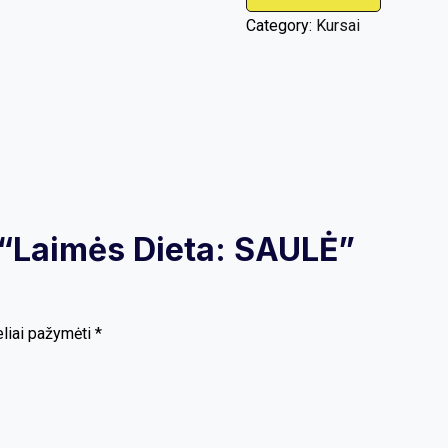
Category:
Kursai
w “Laimės Dieta: SAULĖ”
eliai pažymėti
*