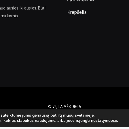
uo ausies iki ausies. Būti
Krepšelis
kimirkomis.
© VšĮ LAIMĖS DIETA
uteiktume jums geriausią patirtį mūsų svetainėje.
ai, kokius slapukus naudojame, arba juos išjungti
nustatymuose
.
KTAI
PRIVATUMO POLITIKA
PARDUOTUVĖ
PIR