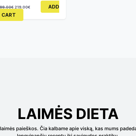
ADD
99.00
€
219.00
€
 CART