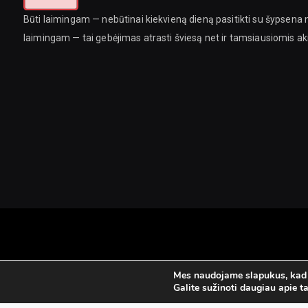
Būti laimingam — nebūtinai kiekvieną dieną pasitikti su šypsena n
laimingam — tai gebėjimas atrasti šviesą net ir tamsiausiomis a
Mes naudojame slapukus, kad s
Galite sužinoti daugiau apie t
RAŠYKITE MUMS
KONTA