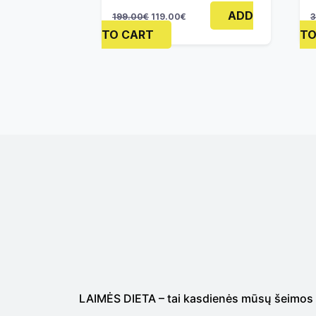
ADD
199.00
€
119.00
€
3
TO CART
TO