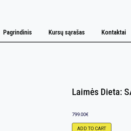
Pagrindinis
Kursų sąrašas
Kontaktai
Laimės Dieta: 
799.00
€
ADD TO CART